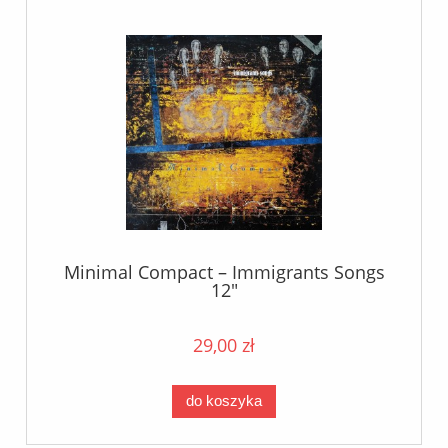
Minimal Compact – Immigrants Songs
12"
29,00 zł
do koszyka